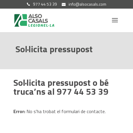
977 44 53 39
info@alsocasals.com
Sol·licita pressupost
Sol·licita pressupost o bé
truca’ns al 977 44 53 39
Error:
No s'ha trobat el formulari de contacte.